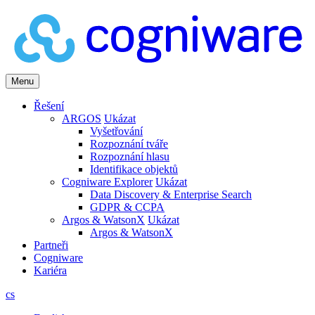
Menu
Řešení
ARGOS
Ukázat
Vyšetřování
Rozpoznání tváře
Rozpoznání hlasu
Identifikace objektů
Cogniware Explorer
Ukázat
Data Discovery & Enterprise Search
GDPR & CCPA
Argos & WatsonX
Ukázat
Argos & WatsonX
Partneři
Cogniware
Kariéra
cs