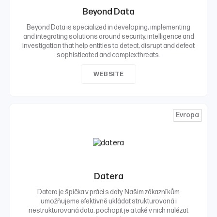
Beyond Data
Beyond Data is specialized in developing, implementing
and integrating solutions around security, intelligence and
investigation that help entities to detect, disrupt and defeat
sophisticated and complex threats.
WEBSITE
Evropa
Datera
Datera je špička v práci s daty. Našim zákazníkům
umožňujeme efektivně ukládat strukturovaná i
nestrukturovaná data, pochopit je a také v nich nalézat