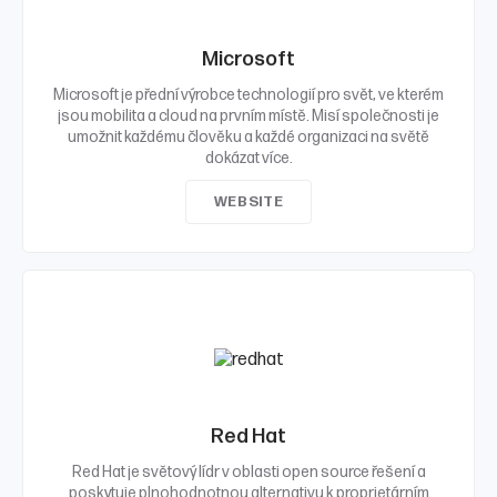
Microsoft
Microsoft je přední výrobce technologií pro svět, ve kterém
jsou mobilita a cloud na prvním místě. Misí společnosti je
umožnit každému člověku a každé organizaci na světě
dokázat více.
WEBSITE
Red Hat
Red Hat je světový lídr v oblasti open source řešení a
poskytuje plnohodnotnou alternativu k proprietárním