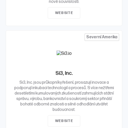
nové souvislosti.
WEBSITE
Severní Amerika
Si3, Inc.
Si3, Inc. jsou průkopníky řešení, prosazují inovace a
podporují inkubaci technologií a procesů. S více než třemi
desetiletími kumulovaných zkušeností zahrnujících státní
správu, výrobu, bankovnictví a soukromý sektor přináší
bohaté odborné znalosti a silné odhodlání utvářet
budoucnost.
WEBSITE